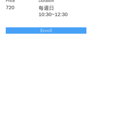
Price
Duration
720
每週日
10:30~12:30
Enroll
About the Course
Your Instructor