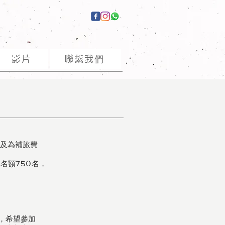
影片
聯繫我們
與及為補旅費
名額750名，
，希望參加