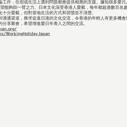
論工作，住宿或生活上遇到問題都會提供相應的支援。據知很多愛日
希望能夠助一臂之力。日本文化深受香港人愛載，每年都超過數百名
化十分愛載，但對當地生活的方式和習慣並不清楚。
和溝通渠道，務求促進日港的文化交流，令香港的年輕人有更多機會
的分享聚會，希望增進愛日年青人之間的交流。
pan.org/
ps/WorkingHolidayJapan